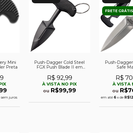
FRETE GRÁTIS
ery Mini
Push-Dagger Cold Steel
Push-Dagger 
r Preta
FGX Push Blade II em
Safe Ma
polimero
59
R$ 92,99
R$ 70
PIX
À VISTA NO PIX
À VISTA 
99
R$99,99
R$7
ou
ou
sem juros
em até
6
x de
R$1