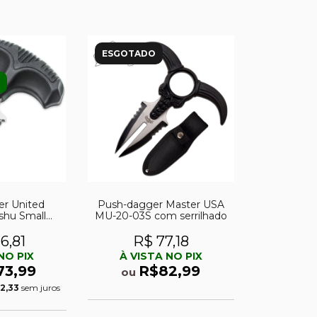
ESGOTADO
r United
Push-dagger Master USA
shu Small
MU-20-03S com serrilhado
efense
6,81
R$ 77,18
NO PIX
À VISTA NO PIX
73,99
R$82,99
ou
12,33
sem juros