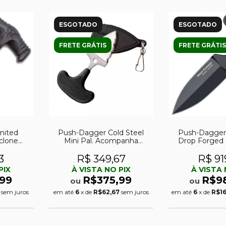
ESGOTADO
ESGOTADO
FRETE GRÁTIS
FRETE GRÁTIS
nited
Push-Dagger Cold Steel
Push-Dagger 
clone
Mini Pal. Acompanha
Drop Forged 
n
bainha.
36M
3
R$ 349,67
R$ 91
PIX
À VISTA NO PIX
À VISTA 
99
R$375,99
R$9
ou
ou
sem juros
em até
6
x de
R$62,67
sem juros
em até
6
x de
R$1