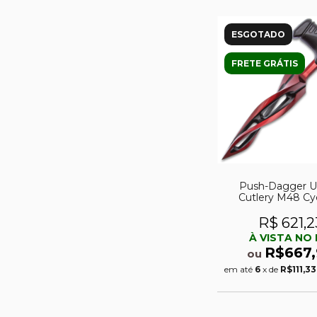
ESGOTADO
FRETE GRÁTIS
Push-Dagger U
Cutlery M48 Cy
Cardinal Si
R$ 621,2
À VISTA NO 
R$667,
ou
em até
6
x de
R$111,33