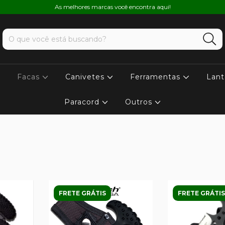
As melhores marcas você encontra aqui!
Facas
Canivetes
Ferramentas
Lant
Paracord
Outros
FRETE GRÁTIS
FRETE GRÁTIS