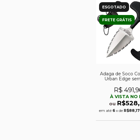
ESGOTADO
FRETE GRÁTIS
Adaga de Soco Co
Urban Edge serr
43XLSS
R$ 491,9
À VISTA NO 
R$528,
ou
em até
6
x de
R$88,17