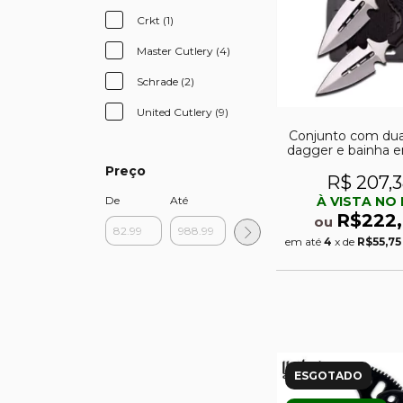
Crkt (1)
Master Cutlery (4)
Schrade (2)
United Cutlery (9)
Conjunto com dua
dagger e bainha 
rigido
Preço
R$ 207,
À VISTA NO 
De
Até
R$222,
ou
em até
4
x de
R$55,75
ESGOTADO