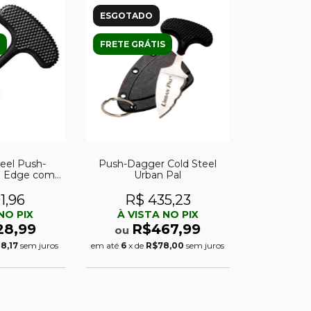
ESGOTADO
FRETE GRÁTIS
teel Push-
Push-Dagger Cold Steel
n Edge com
Urban Pal
 Acompanha
ha.
1,96
R$ 435,23
NO PIX
À VISTA NO PIX
28,99
R$467,99
ou
8,17
sem juros
em até
6
x de
R$78,00
sem juros