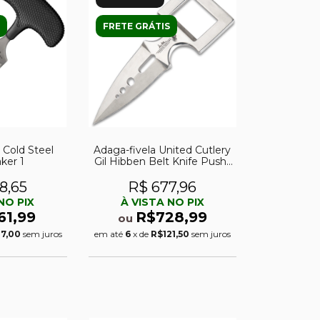
FRETE GRÁTIS
Cold Steel
Adaga-fivela United Cutlery
ker 1
Gil Hibben Belt Knife Push-
Dagger
8,65
R$ 677,96
NO PIX
À VISTA NO PIX
61,99
R$728,99
ou
27,00
sem juros
em até
6
x de
R$121,50
sem juros