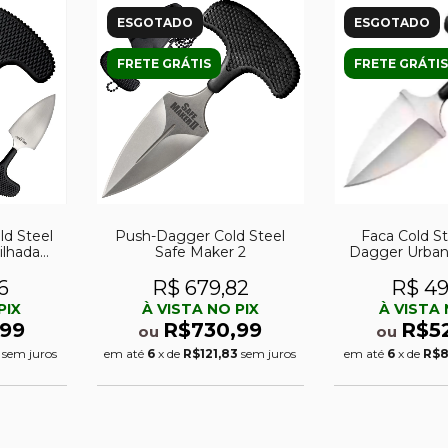
ESGOTADO
ESGOTADO
FRETE GRÁTIS
FRETE GRÁTIS
ld Steel
Push-Dagger Cold Steel
Faca Cold S
ilhada
Safe Maker 2
Dagger Urba
lâmina lisa.
bain
6
R$ 679,82
R$ 49
PIX
À VISTA NO PIX
À VISTA 
99
R$730,99
R$5
ou
ou
sem juros
em até
6
x de
R$121,83
sem juros
em até
6
x de
R$8