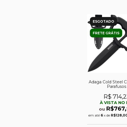
ESGOTADO
FRETE GRÁTIS
Adaga Cold Steel C
Parafusos
R$ 714,2
À VISTA NO 
R$767,
ou
em até
6
x de
R$128,0