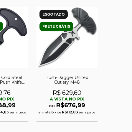
ESGOTADO
FRETE GRÁTIS
Cold Steel
Push-Dagger United
Push Knife
Cutlery M48
J
9,76
R$ 629,60
NO PIX
À VISTA NO PIX
88,99
R$676,99
ou
64,83
sem juros
em até
6
x de
R$112,83
sem juros