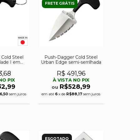
FRETE GRÁTIS
Cold Steel
Push-Dagger Cold Steel
lade I em
Urban Edge semi-serrilhada
ero
3,68
R$ 491,96
NO PIX
À VISTA NO PIX
32,99
R$528,99
ou
6,50
sem juros
em até
6
x de
R$88,17
sem juros
ESGOTADO