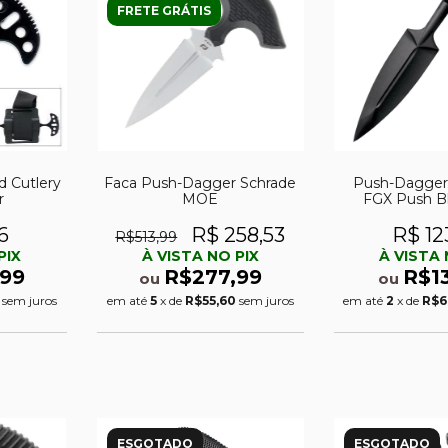
FRETE GRÁTIS
d Cutlery
Faca Push-Dagger Schrade
Push-Dagger 
r
MOE
FGX Push B
polím
6
R$ 258,53
R$ 12
R$513,99
PIX
À VISTA NO PIX
À VISTA 
,99
R$277,99
R$1
ou
ou
sem juros
em até
5
x de
R$55,60
sem juros
em até
2
x de
R$6
ESGOTADO
ESGOTADO