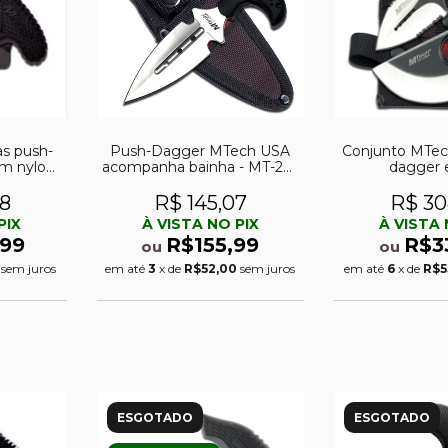
s push-
Push-Dagger MTech USA
Conjunto MTec
em nylon
acompanha bainha - MT-20-
dagger 
41SL
38
R$ 145,07
R$ 30
PIX
À VISTA NO PIX
À VISTA 
99
R$155,99
R$3
ou
ou
sem juros
em até
3
x de
R$52,00
sem juros
em até
6
x de
R$5
ESGOTADO
ESGOTADO