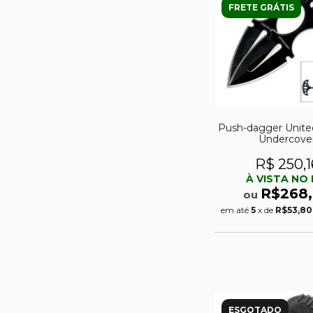
FRETE GRÁTIS
Push-dagger Unite
Undercove
R$ 250,1
À VISTA NO 
R$268
ou
em até
5
x de
R$53,80
ESGOTADO