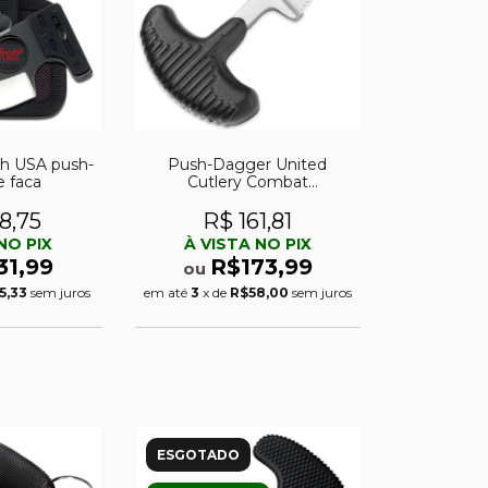
h USA push-
Push-Dagger United
e faca
Cutlery Combat
Commander Mini Push Pal
Dagger
8,75
R$ 161,81
NO PIX
À VISTA NO PIX
31,99
R$173,99
ou
5,33
sem juros
em até
3
x de
R$58,00
sem juros
ESGOTADO