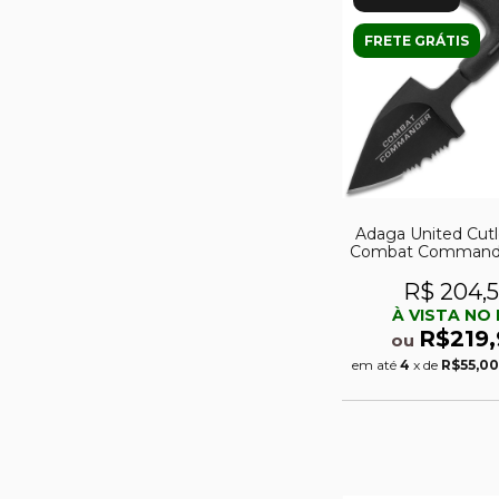
FRETE GRÁTIS
Adaga United Cutl
Combat Commande
R$ 204,
À VISTA NO 
R$219,
ou
em até
4
x de
R$55,00