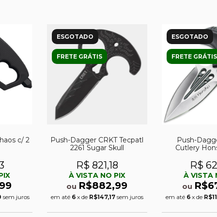
ESGOTADO
ESGOTADO
FRETE GRÁTIS
FRETE GRÁTIS
haos c/ 2
Push-Dagger CRKT Tecpatl
Push-Dagge
2261 Sugar Skull
Cutlery Hon
Covert D
3
R$ 821,18
R$ 62
PIX
À VISTA NO PIX
À VISTA 
99
R$882,99
R$6
ou
ou
0
sem juros
em até
6
x de
R$147,17
sem juros
em até
6
x de
R$1