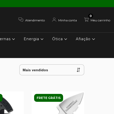
0
Atendimento
Minha conta
Meu carrinho
ernas
Energia
Ótica
Afiação
FRETE GRÁTIS