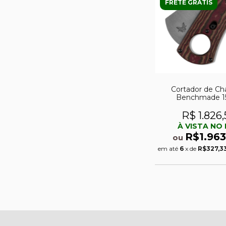
FRETE GRÁTIS
Cortador de Ch
Benchmade 1
R$ 1.826,
À VISTA NO 
R$1.963
ou
em até
6
x de
R$327,3