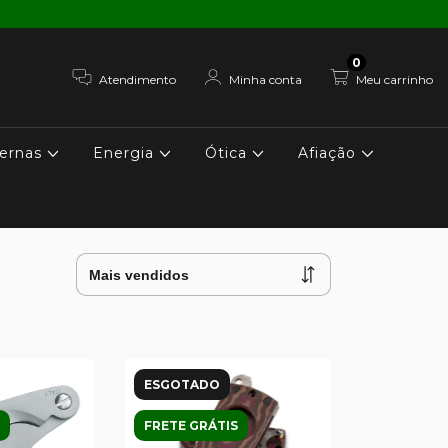
0
Atendimento
Minha conta
Meu carrinho
ernas
Energia
Ótica
Afiação
ESGOTADO
FRETE GRÁTIS