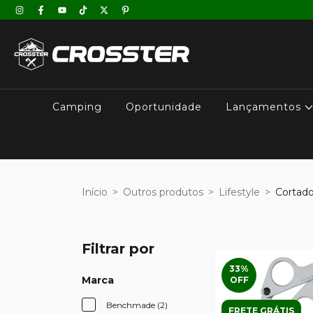
Camping
Oportunidade
Lançamentos
Início
>
Outros produtos
>
Lifestyle
>
Cortado
Filtrar por
33
%
Marca
OFF
Benchmade (2)
FRETE GRÁTIS