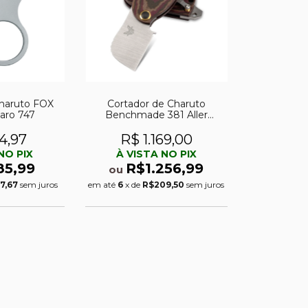
Charuto FOX
Cortador de Charuto
garo 747
Benchmade 381 Aller
Fumée Famin/Demongivert
Friction
4,97
R$ 1.169,00
NO PIX
À VISTA NO PIX
85,99
R$1.256,99
ou
7,67
sem juros
em até
6
x de
R$209,50
sem juros