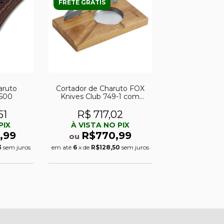
FRETE GRÁTIS
aruto
Cortador de Charuto FOX
500
Knives Club 749-1 com
Cinzeiro Base em Madeira
51
R$ 717,02
PIX
À VISTA NO PIX
,99
R$770,99
ou
3
sem juros
em até
6
x de
R$128,50
sem juros