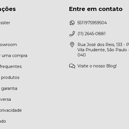
ações
Entre em contato
sster
5511975959504
(11) 2645-0881
Showroom
Rua José dos Reis, 133 - 
Vila Prudente, São Paulo 
040
r uma compra
Visite o nosso Blog!
frequentes
e produtos
 garantia
eversa
 privacidade
ado