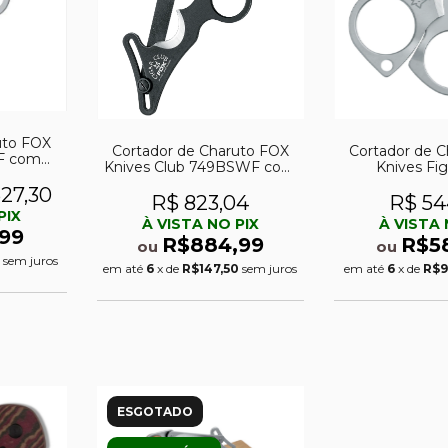
uto FOX
Cortador de Charuto FOX
Cortador de 
9F com
Knives Club 749BSWF com
Knives Fi
Bainha
27,30
R$ 823,04
R$ 54
PIX
À VISTA NO PIX
À VISTA 
99
R$884,99
R$5
ou
ou
sem juros
em até
6
x de
R$147,50
sem juros
em até
6
x de
R$9
ESGOTADO