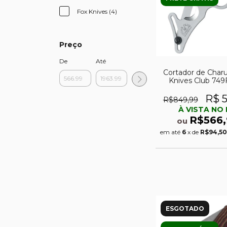
Fox Knives (4)
Preço
De
Até
Cortador de Char
Knives Club 74
Bainha
R$ 5
R$849,99
À VISTA NO 
R$566,
ou
em até
6
x de
R$94,50
ESGOTADO