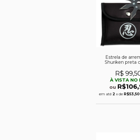
Estrela de arre
Shuriken preta
pontas
R$ 99,5
À VISTA NO 
R$106,
ou
em até
2
x de
R$53,50