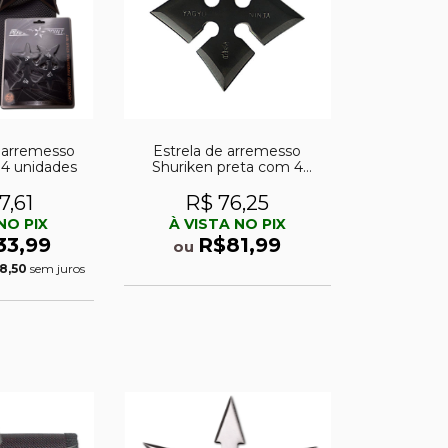
e arremesso
Estrela de arremesso
 4 unidades
Shuriken preta com 4
pontas
7,61
R$ 76,25
NO PIX
À VISTA NO PIX
33,99
R$81,99
ou
8,50
sem juros