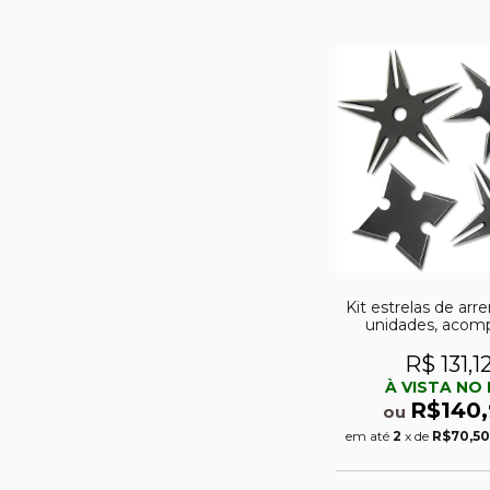
Kit estrelas de ar
unidades, acom
bainha - RC-1
R$ 131,1
À VISTA NO 
R$140,
ou
em até
2
x de
R$70,50