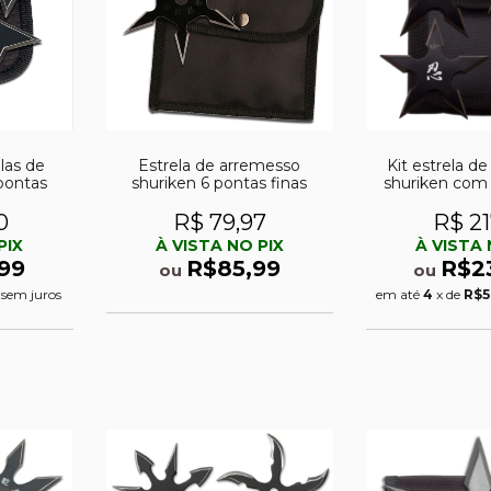
las de
Estrela de arremesso
Kit estrela d
pontas
shuriken 6 pontas finas
shuriken com
0
R$ 79,97
R$ 21
PIX
À VISTA NO PIX
À VISTA 
99
R$85,99
R$2
ou
ou
sem juros
em até
4
x de
R$5