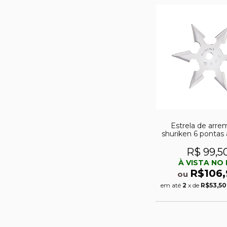
Estrela de arre
shuriken 6 pontas 
R$ 99,5
À VISTA NO 
R$106,
ou
em até
2
x de
R$53,50