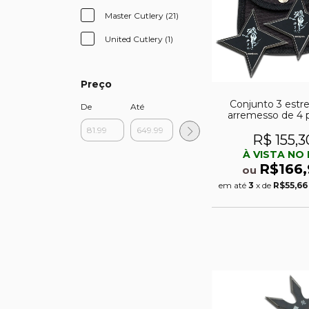
Master Cutlery (21)
United Cutlery (1)
Preço
Conjunto 3 estre
De
Até
arremesso de 4 
R$ 155,3
À VISTA NO 
R$166,
ou
em até
3
x de
R$55,66