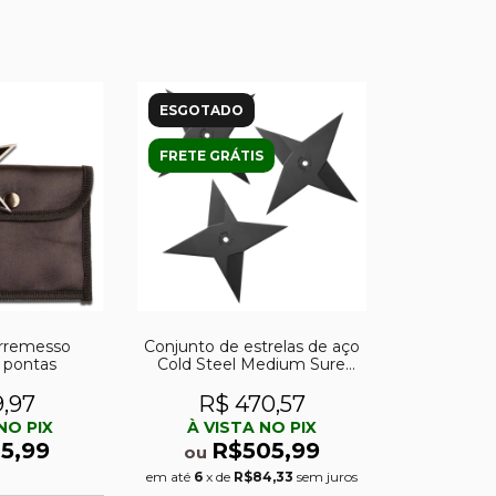
ESGOTADO
FRETE GRÁTIS
arremesso
Conjunto de estrelas de aço
6 pontas
Cold Steel Medium Sure
Strike
9,97
R$ 470,57
NO PIX
À VISTA NO PIX
5,99
R$505,99
ou
em até
6
x de
R$84,33
sem juros