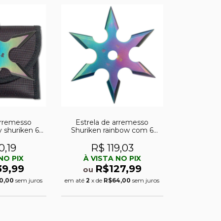
arremesso
Estrela de arremesso
y shuriken 6
Shuriken rainbow com 6
ainbow
pontas
0,19
R$ 119,03
NO PIX
À VISTA NO PIX
39,99
R$127,99
ou
0,00
sem juros
em até
2
x de
R$64,00
sem juros