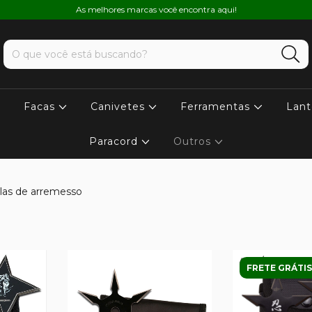
As melhores marcas você encontra aqui!
Facas
Canivetes
Ferramentas
Lant
Paracord
Outros
las de arremesso
FRETE GRÁTIS