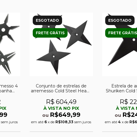
ESGOTADO
ESGOTADO
FRETE GRÁTIS
FRETE GRÁTIS
remesso 4
Conjunto de estrelas de
Estrela de 
panha
arremesso Cold Steel Heavy
Shuriken Cold 
08-4B
Sure Strike
Star preta c
2
R$ 604,49
R$ 22
PIX
À VISTA NO PIX
À VISTA 
99
R$649,99
R$2
ou
ou
sem juros
em até
6
x de
R$108,33
sem juros
em até
4
x de
R$6