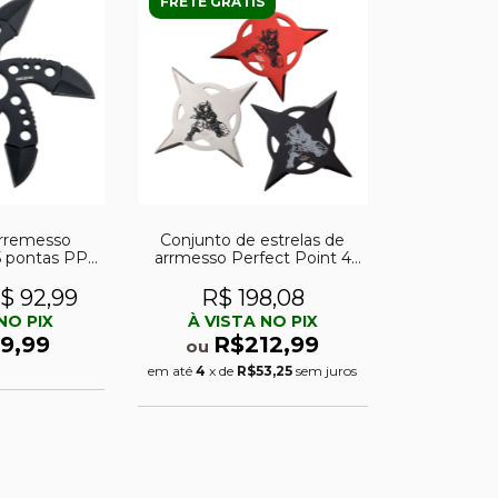
FRETE GRÁTIS
arremesso
Conjunto de estrelas de
5 pontas PP-
arrmesso Perfect Point 4
6
pontas PP-131-3 em aço
$ 92,99
R$ 198,08
NO PIX
À VISTA NO PIX
9,99
R$212,99
ou
em até
4
x de
R$53,25
sem juros