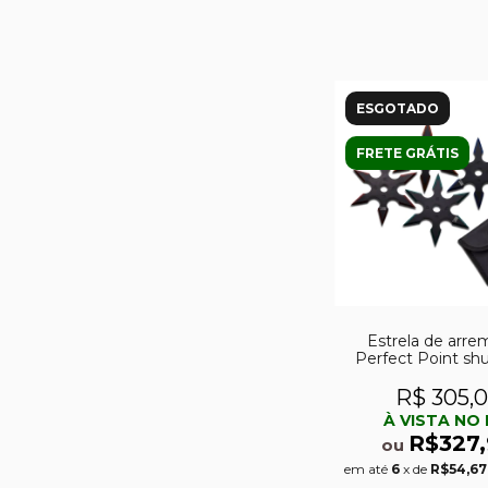
ESGOTADO
FRETE GRÁTIS
Estrela de arre
Perfect Point shu
pontas kit c/
R$ 305,
À VISTA NO 
R$327,
ou
em até
6
x de
R$54,67