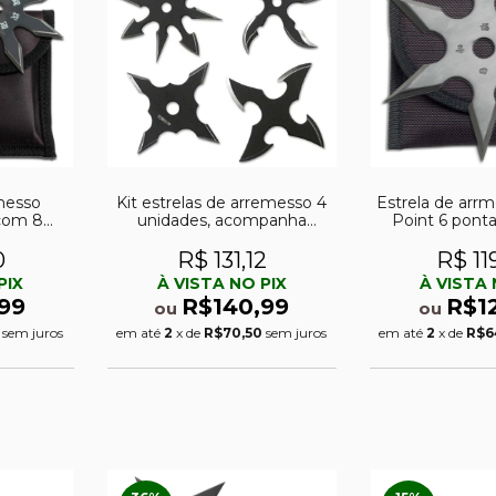
messo
Kit estrelas de arremesso 4
Estrela de arr
 com 8
unidades, acompanha
Point 6 pont
bainha - RC-107-4B
0
R$ 131,12
R$ 11
PIX
À VISTA NO PIX
À VISTA 
99
R$140,99
R$1
ou
ou
sem juros
em até
2
x de
R$70,50
sem juros
em até
2
x de
R$6