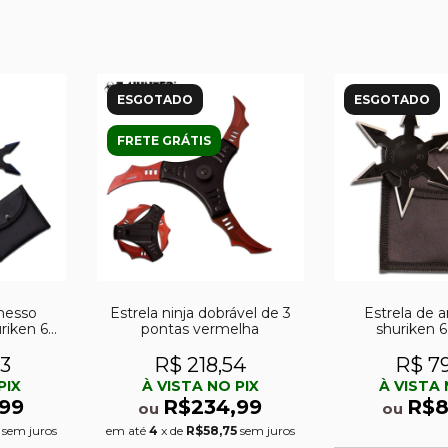
ESGOTADO
ESGOTADO
FRETE GRÁTIS
messo
Estrela ninja dobrável de 3
Estrela de 
riken 6
pontas vermelha
shuriken 
 4
03
R$ 218,54
R$ 7
PIX
À VISTA NO PIX
À VISTA 
99
R$234,99
R$8
ou
ou
sem juros
em até
4
x de
R$58,75
sem juros