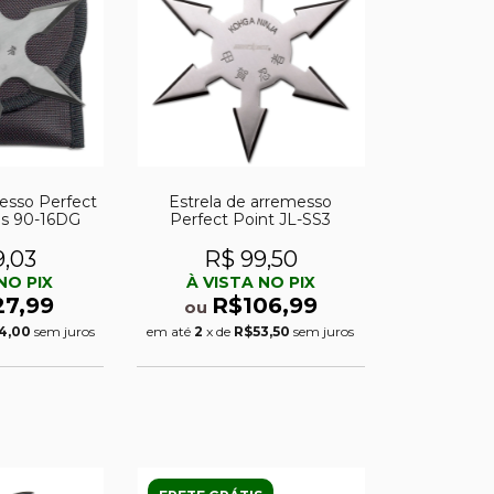
messo Perfect
Estrela de arremesso
as 90-16DG
Perfect Point JL-SS3
9,03
R$ 99,50
NO PIX
À VISTA NO PIX
27,99
R$106,99
ou
4,00
sem juros
em até
2
x de
R$53,50
sem juros