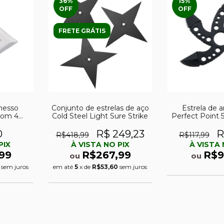
36
%
15
%
OFF
OFF
FRETE GRÁTIS
messo
Conjunto de estrelas de aço
Estrela de 
com 4
Cold Steel Light Sure Strike
Perfect Point 
13
0
R$ 249,23
R
R$418,99
R$117,99
PIX
À VISTA NO PIX
À VISTA 
99
R$267,99
R$9
ou
ou
sem juros
em até
5
x de
R$53,60
sem juros