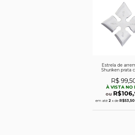
Estrela de arre
Shuriken prata 
pontas
R$ 99,5
À VISTA NO 
R$106,
ou
em até
2
x de
R$53,50