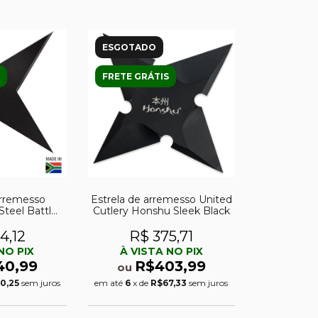
ESGOTADO
FRETE GRÁTIS
arremesso
Estrela de arremesso United
Steel Battle
Cutlery Honshu Sleek Black
om 4 pontas
4,12
R$ 375,71
NO PIX
À VISTA NO PIX
40,99
R$403,99
ou
0,25
sem juros
em até
6
x de
R$67,33
sem juros