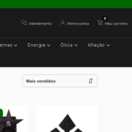
0
Atendimento
Minha conta
Meu carrinho
ernas
Energia
Ótica
Afiação