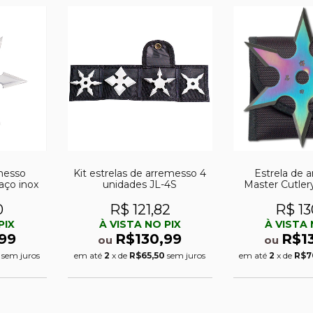
messo
Kit estrelas de arremesso 4
Estrela de 
aço inox
unidades JL-4S
Master Cutler
pontas R
0
R$ 121,82
R$ 13
PIX
À VISTA NO PIX
À VISTA 
99
R$130,99
R$1
ou
ou
sem juros
em até
2
x de
R$65,50
sem juros
em até
2
x de
R$7