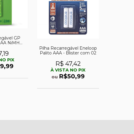
regável GP
2 AA NiMH
 1,2V
Pilha Recarregável Eneloop
,19
Palito AAA - Blister com 02
NO PIX
R$ 47,42
9,99
À VISTA NO PIX
R$50,99
ou