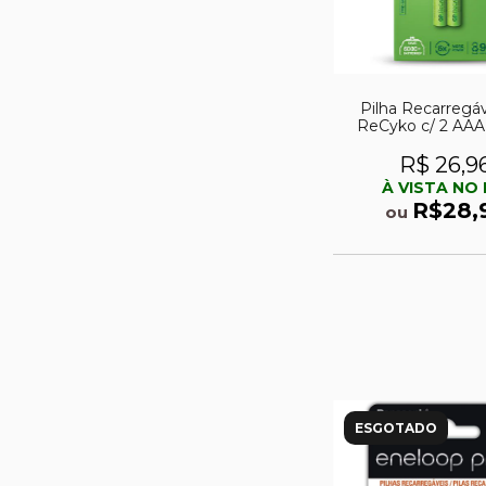
Pilha Recarregá
ReCyko c/ 2 AA
950mAh 1,2
R$ 26,9
À VISTA NO 
R$28,
ou
ESGOTADO