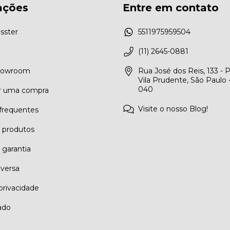
ações
Entre em contato
sster
5511975959504
(11) 2645-0881
Showroom
Rua José dos Reis, 133 - 
Vila Prudente, São Paulo 
040
r uma compra
Visite o nosso Blog!
frequentes
e produtos
 garantia
eversa
 privacidade
ado