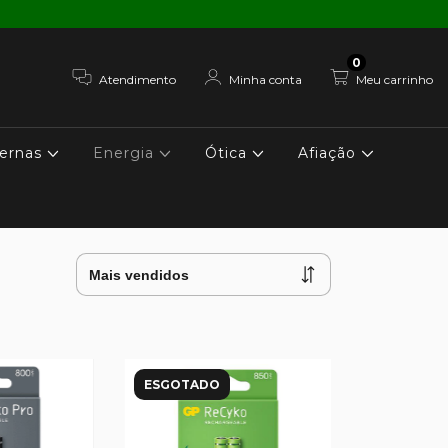
0
Atendimento
Minha conta
Meu carrinho
ernas
Energia
Ótica
Afiação
ESGOTADO