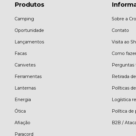
Produtos
Inform
Camping
Sobre a Cro
Oportunidade
Contato
Lançamentos
Visita ao 
Facas
Como faze
Canivetes
Perguntas 
Ferramentas
Retirada d
Lanternas
Políticas de
Energia
Logística r
Ótica
Política de
Afiação
B2B / Atac
Paracord