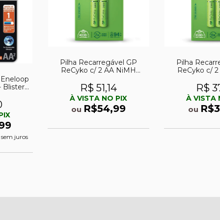
Pilha Recarregável GP
Pilha Recar
ReCyko c/ 2 AA NiMH
ReCyko c/ 
2600mAh 1,2V
2100mAh
 Eneloop
R$ 51,14
R$ 37
Blister
À VISTA NO PIX
À VISTA 
0
R$54,99
R$3
ou
ou
PIX
99
sem juros