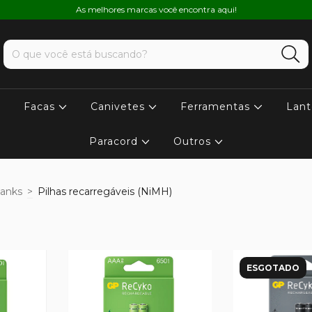
As melhores marcas você encontra aqui!
Facas
Canivetes
Ferramentas
Lant
Paracord
Outros
banks
>
Pilhas recarregáveis (NiMH)
ESGOTADO