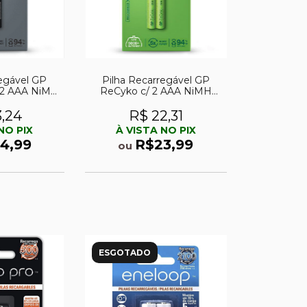
regável GP
Pilha Recarregável GP
 2 AAA NiMH
ReCyko c/ 2 AAA NiMH
 1,2V
850mAh 1,2V
3,24
R$ 22,31
NO PIX
À VISTA NO PIX
4,99
R$23,99
ou
ESGOTADO