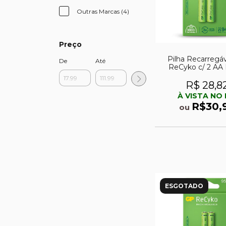
Outras Marcas (4)
Preço
Pilha Recarregá
De
Até
ReCyko c/ 2 AA
1300mAh 1,
R$ 28,8
À VISTA NO 
R$30,
ou
ESGOTADO