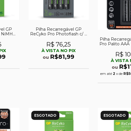
vel GP
Pilha Recarregável GP
A NiMH
ReCyko Pro Photoflash c/ 4
V
AA NiMH 2000mAh
Pilha Recarreg
6
R$ 76,25
Pro Palito AAA 
02
PIX
À VISTA NO PIX
R$ 10
99
R$81,99
ou
À VISTA 
R$1
ou
em até
2
x de
R$5
ESGOTADO
ESGOTADO