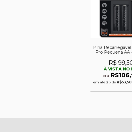
Pilha Recarregável
Pro Pequena AA - 
com 02
R$ 99,5
À VISTA NO 
R$106,
ou
em até
2
x de
R$53,50