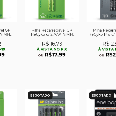
vel GP
Pilha Recarregável GP
Pilha Recar
 NiMH
ReCyko c/ 2 AAA NiMH
ReCyko Pro c/
2V
650mAh 1,2V
800mAh
2
R$ 16,73
R$ 2
PIX
À VISTA NO PIX
À VISTA 
99
R$17,99
R$2
ou
ou
ESGOTADO
ESGOTADO