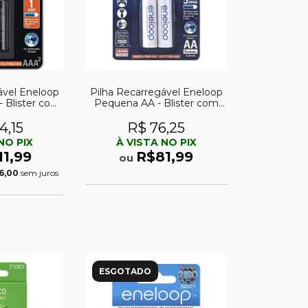
ável Eneloop
Pilha Recarregável Eneloop
- Blister com
Pequena AA - Blister com
02
4,15
R$ 76,25
NO PIX
À VISTA NO PIX
11,99
R$81,99
ou
6,00
sem juros
ESGOTADO