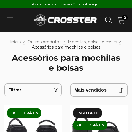
As melhores marcas você encontra aqui!
0
Início
>
Outros produtos
>
Mochilas, bolsas e cases
>
Acessórios para mochilas e bolsas
Acessórios para mochilas
e bolsas
Filtrar
FRETE GRÁTIS
ESGOTADO
FRETE GRÁTIS