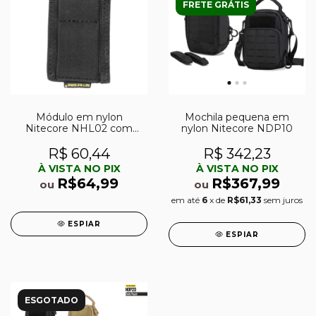
FRETE GRÁTIS
Módulo em nylon
Mochila pequena em
Nitecore NHL02 com
nylon Nitecore NDP10
fixador autoadesivo
R$ 60,44
R$ 342,23
À VISTA NO PIX
À VISTA NO PIX
R$64,99
R$367,99
ou
ou
em até
6
x de
R$61,33
sem juros
ESPIAR
ESPIAR
ESGOTADO