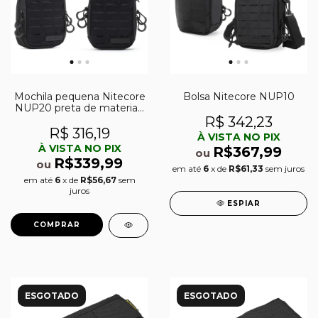
Mochila pequena Nitecore
Bolsa Nitecore NUP10
NUP20 preta de materiais
têxteis
R$ 342,23
R$ 316,19
À VISTA NO PIX
À VISTA NO PIX
R$367,99
ou
R$339,99
ou
em até
6
x de
R$61,33
sem juros
em até
6
x de
R$56,67
sem
juros
ESPIAR
ESGOTADO
ESGOTADO