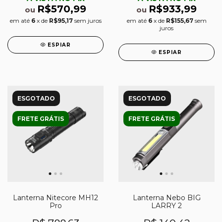
R$570,99
R$933,99
ou
ou
em até
6
x de
R$95,17
sem juros
em até
6
x de
R$155,67
sem
juros
ESPIAR
ESPIAR
ESGOTADO
ESGOTADO
FRETE GRÁTIS
FRETE GRÁTIS
Lanterna Nitecore MH12
Lanterna Nebo BIG
Pro
LARRY 2