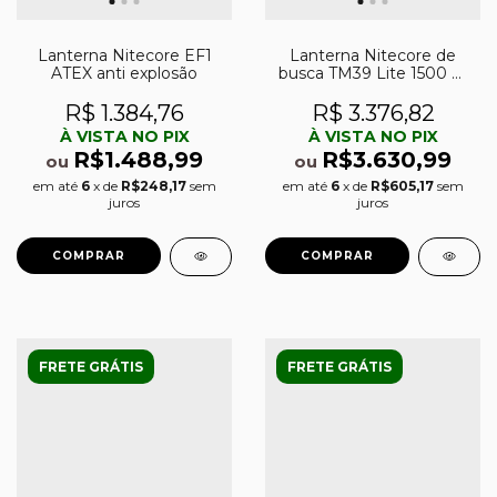
Lanterna Nitecore EF1
Lanterna Nitecore de
ATEX anti explosão
busca TM39 Lite 1500 m
de alcance
R$ 1.384,76
R$ 3.376,82
À VISTA NO PIX
À VISTA NO PIX
R$1.488,99
R$3.630,99
ou
ou
em até
6
x de
R$248,17
sem
em até
6
x de
R$605,17
sem
juros
juros
FRETE GRÁTIS
FRETE GRÁTIS