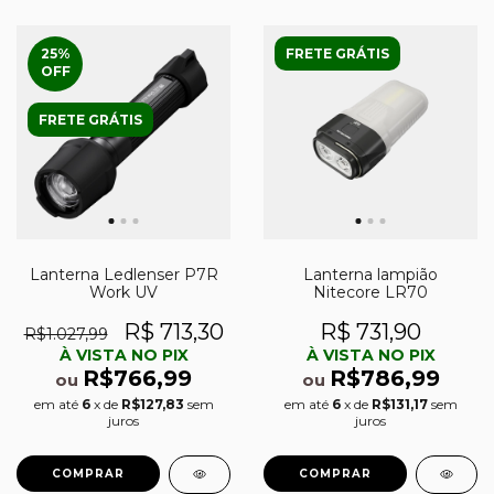
25
%
FRETE GRÁTIS
OFF
FRETE GRÁTIS
Lanterna lampião
Lanterna Ledlenser P7R
Nitecore LR70
Work UV
R$ 731,90
R$ 713,30
R$1.027,99
À VISTA NO PIX
À VISTA NO PIX
R$786,99
R$766,99
ou
ou
em até
6
x de
R$131,17
sem
em até
6
x de
R$127,83
sem
juros
juros