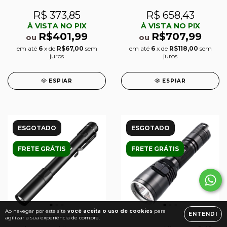
R$ 373,85
R$ 658,43
À VISTA NO PIX
À VISTA NO PIX
R$401,99
R$707,99
ou
ou
em até
6
x de
R$67,00
sem
em até
6
x de
R$118,00
sem
juros
juros
ESPIAR
ESPIAR
ESGOTADO
ESGOTADO
FRETE GRÁTIS
FRETE GRÁTIS
Ao navegar por este site
você aceita o uso de cookies
para
ENTENDI
agilizar a sua experiência de compra.