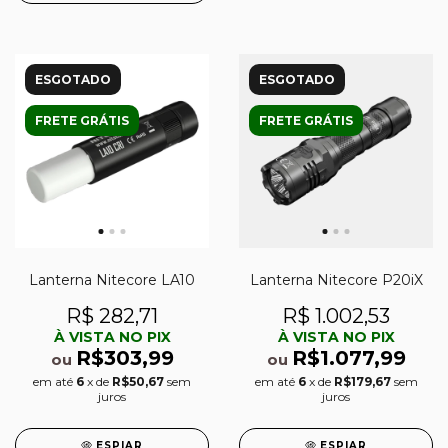
ESGOTADO
ESGOTADO
FRETE GRÁTIS
FRETE GRÁTIS
Lanterna Nitecore LA10
Lanterna Nitecore P20iX
R$ 282,71
R$ 1.002,53
À VISTA NO PIX
À VISTA NO PIX
R$303,99
R$1.077,99
ou
ou
em até
6
x de
R$50,67
sem
em até
6
x de
R$179,67
sem
juros
juros
ESPIAR
ESPIAR