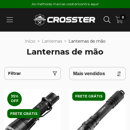
As melhores marcas você encontra aqui!
0
Início
>
Lanternas
>
Lanternas de mão
Lanternas de mão
Filtrar
35
%
FRETE GRÁTIS
OFF
FRETE GRÁTIS