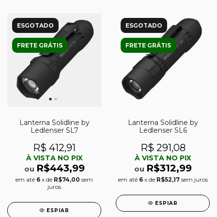
ESGOTADO
ESGOTADO
FRETE GRÁTIS
FRETE GRÁTIS
Lanterna Solidline by
Lanterna Solidline by
Ledlenser SL7
Ledlenser SL6
R$ 412,91
R$ 291,08
À VISTA NO PIX
À VISTA NO PIX
R$443,99
R$312,99
ou
ou
em até
6
x de
R$74,00
sem
em até
6
x de
R$52,17
sem juros
juros
ESPIAR
ESPIAR