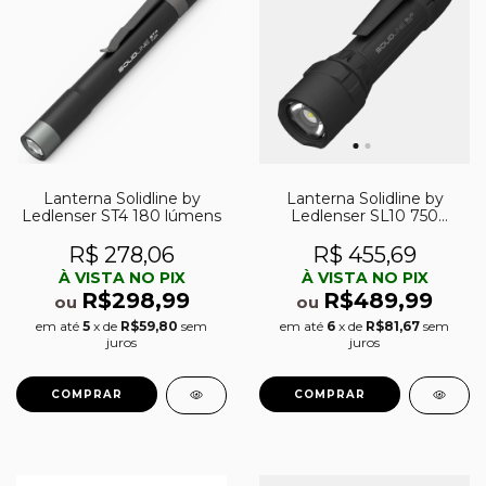
Lanterna Solidline by
Lanterna Solidline by
Ledlenser ST4 180 lúmens
Ledlenser SL10 750
lúmens
R$ 278,06
R$ 455,69
À VISTA NO PIX
À VISTA NO PIX
R$298,99
R$489,99
ou
ou
em até
5
x de
R$59,80
sem
em até
6
x de
R$81,67
sem
juros
juros