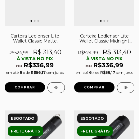
Carteira Ledlenser Lite
Carteira Ledlenser Lite
Wallet Classic Matte
Wallet Classic Midnight
Taupe Grey
Blue
R$ 313,40
R$ 313,40
R$524,99
R$524,99
À VISTA NO PIX
À VISTA NO PIX
R$336,99
R$336,99
ou
ou
em até
6
x de
R$56,17
sem juros
em até
6
x de
R$56,17
sem juros
ESGOTADO
ESGOTADO
FRETE GRÁTIS
FRETE GRÁTIS