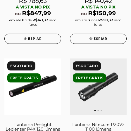
R$ 788,63
R$ 140,42
À VISTA NO PIX
À VISTA NO PIX
R$847,99
R$150,99
ou
ou
em até
6
x de
R$141,33
sem
em até
3
x de
R$50,33
sem
juros
juros
ESPIAR
ESPIAR
ESGOTADO
ESGOTADO
FRETE GRÁTIS
FRETE GRÁTIS
Lanterna Penlight
Lanterna Nitecore P20V2
Ledlenser P4X 120 lúmens
1100 lúmens