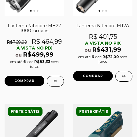
Lanterna Nitecore MH27
Lanterna Nitecore MT2A
1000 lúmens
R$ 401,75
R$ 464,99
R$769,99
À VISTA NO PIX
À VISTA NO PIX
R$431,99
ou
R$499,99
ou
em até
6
x de
R$72,00
sem
juros
em até
6
x de
R$83,33
sem
juros
FRETE GRÁTIS
FRETE GRÁTIS