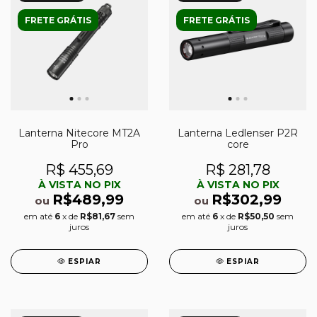
FRETE GRÁTIS
FRETE GRÁTIS
Lanterna Nitecore MT2A
Lanterna Ledlenser P2R
Pro
core
R$ 455,69
R$ 281,78
À VISTA NO PIX
À VISTA NO PIX
R$489,99
R$302,99
ou
ou
em até
6
x de
R$81,67
sem
em até
6
x de
R$50,50
sem
juros
juros
ESPIAR
ESPIAR