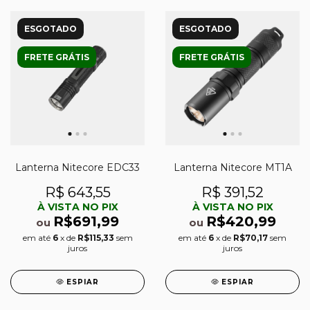
ESGOTADO
ESGOTADO
FRETE GRÁTIS
FRETE GRÁTIS
Lanterna Nitecore EDC33
Lanterna Nitecore MT1A
R$ 643,55
R$ 391,52
À VISTA NO PIX
À VISTA NO PIX
R$691,99
R$420,99
ou
ou
em até
6
x de
R$115,33
sem
em até
6
x de
R$70,17
sem
juros
juros
ESPIAR
ESPIAR