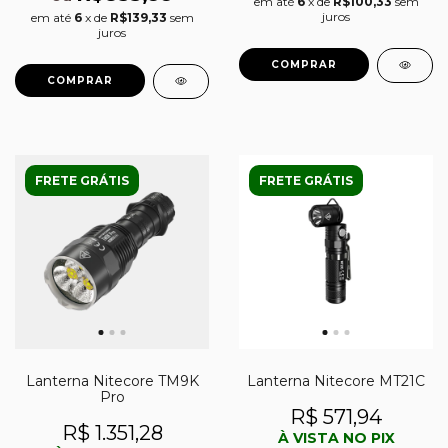
em até
6
x de
R$100,33
sem
juros
em até
6
x de
R$139,33
sem
juros
FRETE GRÁTIS
FRETE GRÁTIS
Lanterna Nitecore TM9K
Lanterna Nitecore MT21C
Pro
R$ 571,94
R$ 1.351,28
À VISTA NO PIX