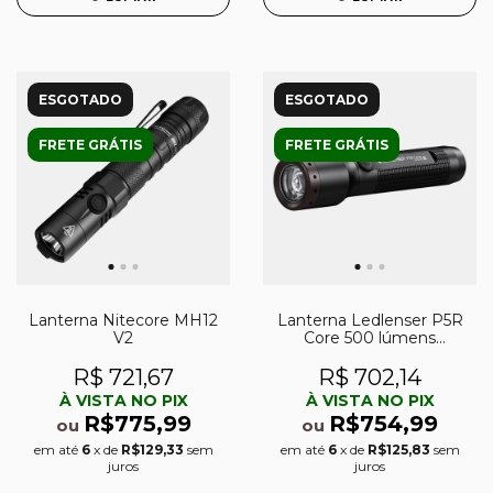
ESGOTADO
ESGOTADO
FRETE GRÁTIS
FRETE GRÁTIS
Lanterna Nitecore MH12
Lanterna Ledlenser P5R
V2
Core 500 lúmens
recarregável
R$ 721,67
R$ 702,14
À VISTA NO PIX
À VISTA NO PIX
R$775,99
R$754,99
ou
ou
em até
6
x de
R$129,33
sem
em até
6
x de
R$125,83
sem
juros
juros