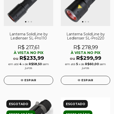
Lanterna SolidLine by
Lanterna SolidLine by
Ledlenser SL-Pro110
Ledlenser SL-Pro220
R$ 217,61
R$ 278,99
À VISTA NO PIX
À VISTA NO PIX
R$233,99
R$299,99
ou
ou
em até
4
x de
R$58,50
sem
em até
5
x de
R$60,00
sem
juros
juros
ESPIAR
ESPIAR
ESGOTADO
ESGOTADO