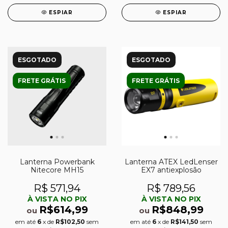
ESPIAR
ESPIAR
ESGOTADO
ESGOTADO
FRETE GRÁTIS
FRETE GRÁTIS
Lanterna Powerbank
Lanterna ATEX LedLenser
Nitecore MH15
EX7 antiexplosão
R$ 571,94
R$ 789,56
À VISTA NO PIX
À VISTA NO PIX
R$614,99
R$848,99
ou
ou
em até
6
x de
R$102,50
sem
em até
6
x de
R$141,50
sem