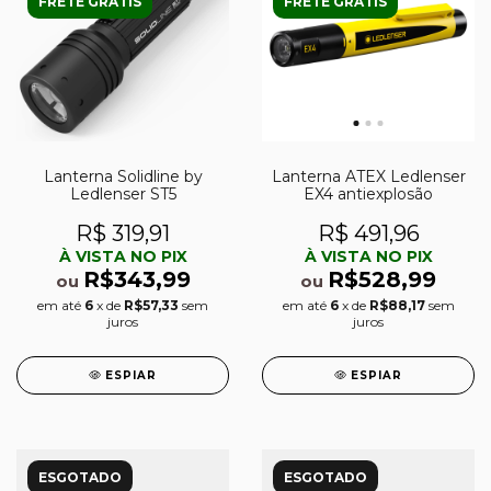
FRETE GRÁTIS
FRETE GRÁTIS
Lanterna Solidline by
Lanterna ATEX Ledlenser
Ledlenser ST5
EX4 antiexplosão
R$ 319,91
R$ 491,96
À VISTA NO PIX
À VISTA NO PIX
R$343,99
R$528,99
ou
ou
em até
6
x de
R$57,33
sem
em até
6
x de
R$88,17
sem
juros
juros
ESPIAR
ESPIAR
ESGOTADO
ESGOTADO