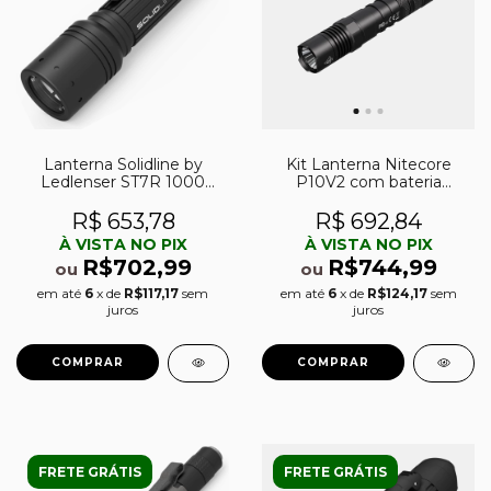
Lanterna Solidline by
Kit Lanterna Nitecore
Ledlenser ST7R 1000
P10V2 com bateria
lúmens recarregável
Nitecore NL1834
R$ 653,78
R$ 692,84
À VISTA NO PIX
À VISTA NO PIX
R$702,99
R$744,99
ou
ou
em até
6
x de
R$117,17
sem
em até
6
x de
R$124,17
sem
juros
juros
FRETE GRÁTIS
FRETE GRÁTIS