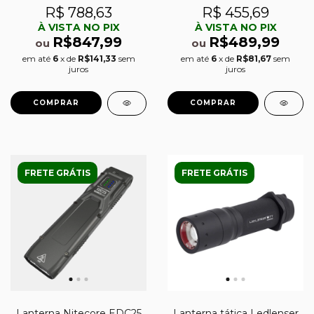
R$ 788,63
R$ 455,69
À VISTA NO PIX
À VISTA NO PIX
R$847,99
R$489,99
ou
ou
em até
6
x de
R$141,33
sem
em até
6
x de
R$81,67
sem
juros
juros
FRETE GRÁTIS
FRETE GRÁTIS
Lanterna Nitecore EDC25
Lanterna tática Ledlenser