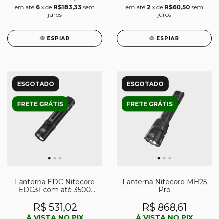
em até
6
x de
R$183,33
sem
em até
2
x de
R$60,50
sem
juros
juros
ESPIAR
ESPIAR
ESGOTADO
ESGOTADO
FRETE GRÁTIS
FRETE GRÁTIS
Lanterna EDC Nitecore
Lanterna Nitecore MH25
EDC31 com até 3500
Pro
lúmens
R$ 531,02
R$ 868,61
À VISTA NO PIX
À VISTA NO PIX