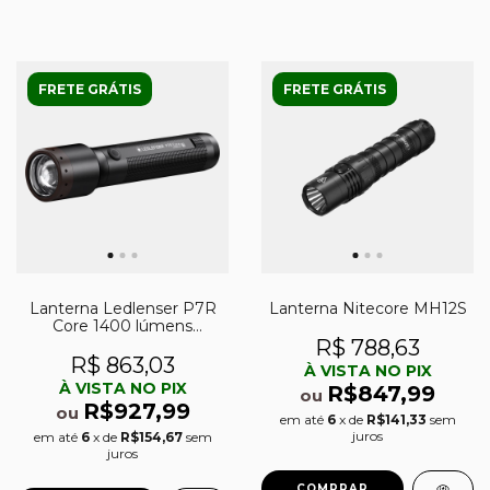
FRETE GRÁTIS
FRETE GRÁTIS
Lanterna Ledlenser P7R
Lanterna Nitecore MH12S
Core 1400 lúmens
recarregável
R$ 788,63
R$ 863,03
À VISTA NO PIX
À VISTA NO PIX
R$847,99
ou
R$927,99
ou
em até
6
x de
R$141,33
sem
juros
em até
6
x de
R$154,67
sem
juros