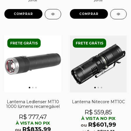
FRETE GRÁTIS
FRETE GRÁTIS
Lanterna Ledlenser MT10
Lanterna Nitecore MT10C
1000 lúmens recarregável
R$ 559,85
R$ 777,47
À VISTA NO PIX
À VISTA NO PIX
R$601,99
ou
R$835,99
ou