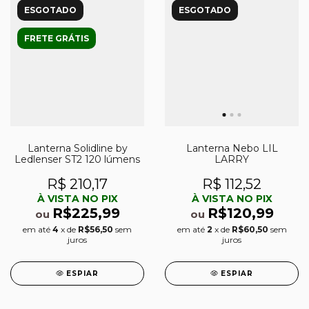
ESGOTADO
ESGOTADO
FRETE GRÁTIS
Lanterna Solidline by
Lanterna Nebo LIL
Ledlenser ST2 120 lúmens
LARRY
R$ 210,17
R$ 112,52
À VISTA NO PIX
À VISTA NO PIX
R$225,99
R$120,99
ou
ou
em até
4
x de
R$56,50
sem
em até
2
x de
R$60,50
sem
juros
juros
ESPIAR
ESPIAR