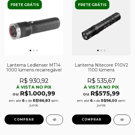
FRETE GRÁTIS
FRETE GRÁTIS
Lanterna Ledlenser MT14
Lanterna Nitecore P10V2
1000 lúmens recarregável
1100 lúmens
R$ 930,92
R$ 535,67
À VISTA NO PIX
À VISTA NO PIX
R$1.000,99
R$575,99
ou
ou
em até
6
x de
R$166,83
sem
em até
6
x de
R$96,00
sem
juros
juros