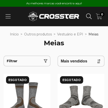
As melhores marcas você encontra aqui!
0
Início
>
Outros produtos
>
Vestuário e EPI
>
Meias
Meias
Filtrar
ESGOTADO
ESGOTADO