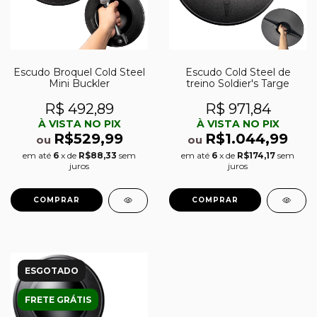
Escudo Broquel Cold Steel
Escudo Cold Steel de
Mini Buckler
treino Soldier's Targe
R$ 492,89
R$ 971,84
À VISTA NO PIX
À VISTA NO PIX
R$529,99
R$1.044,99
ou
ou
em até
6
x de
R$88,33
sem
em até
6
x de
R$174,17
sem
juros
juros
ESGOTADO
FRETE GRÁTIS