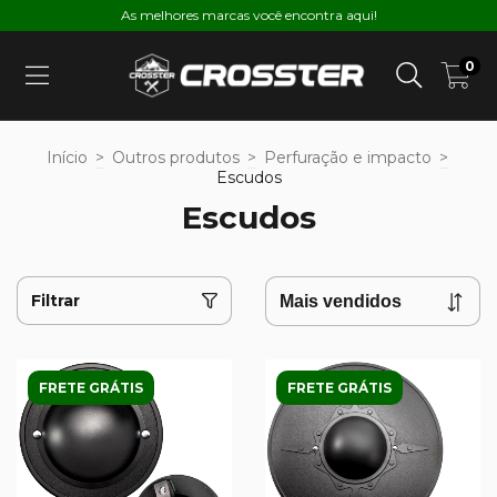
As melhores marcas você encontra aqui!
0
Início
>
Outros produtos
>
Perfuração e impacto
>
Escudos
Escudos
Filtrar
FRETE GRÁTIS
FRETE GRÁTIS