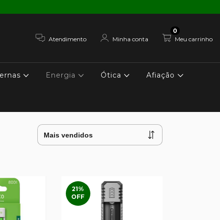
0
Atendimento
Minha conta
Meu carrinho
ernas
Energia
Ótica
Afiação
21
%
OFF