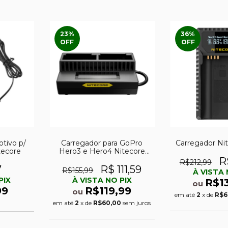
23
%
36
%
OFF
OFF
tivo p/
Carregador para GoPro
Carregador Ni
tecore
Hero3 e Hero4 Nitecore
UGP4
R
R$212,99
7
R$ 111,59
R$155,99
À VISTA 
PIX
À VISTA NO PIX
R$1
ou
99
R$119,99
ou
em até
2
x de
R$6
em até
2
x de
R$60,00
sem juros