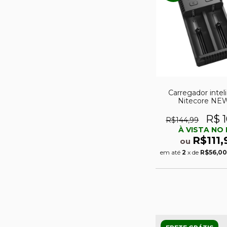
Carregador intel
Nitecore NEW
R$ 1
R$144,99
À VISTA NO 
R$111,
ou
em até
2
x de
R$56,00