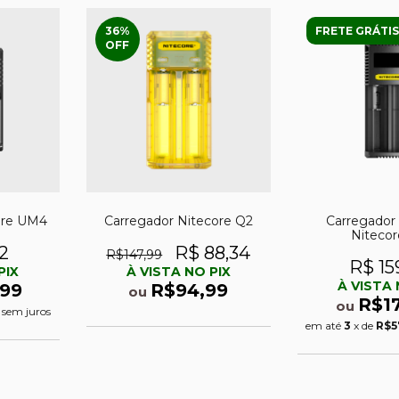
36
%
FRETE GRÁTIS
OFF
ore UM4
Carregador Nitecore Q2
Carregador 
Nitecor
2
R$ 88,34
R$147,99
R$ 15
PIX
À VISTA NO PIX
À VISTA 
,99
R$94,99
ou
R$1
ou
sem juros
em até
3
x de
R$5