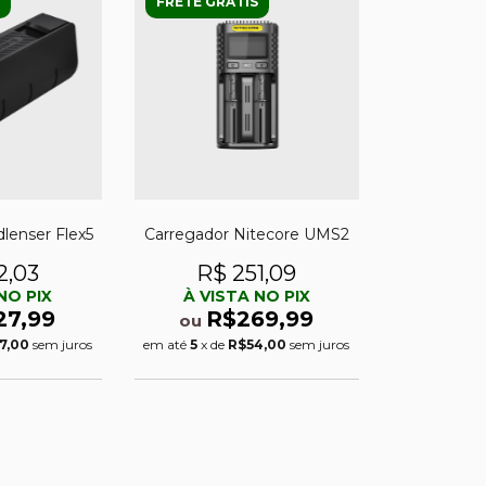
FRETE GRÁTIS
lenser Flex5
Carregador Nitecore UMS2
2,03
R$ 251,09
NO PIX
À VISTA NO PIX
27,99
R$269,99
ou
7,00
sem juros
em até
5
x de
R$54,00
sem juros