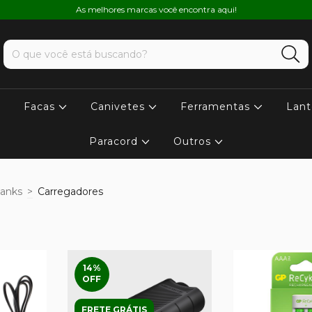
As melhores marcas você encontra aqui!
Facas
Canivetes
Ferramentas
Lant
Paracord
Outros
banks
>
Carregadores
14
%
OFF
FRETE GRÁTIS