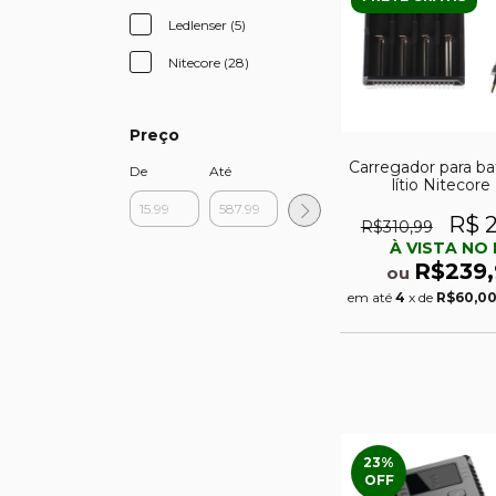
Ledlenser (5)
Nitecore (28)
Preço
Carregador para ba
De
Até
lítio Nitecore
R$ 2
R$310,99
À VISTA NO 
R$239,
ou
em até
4
x de
R$60,0
23
%
OFF