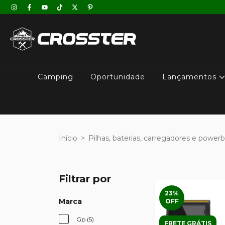
Camping
Oportunidade
Lançamentos
Início
>
Pilhas, baterias, carregadores e power
Filtrar por
23
%
Marca
OFF
Gp (5)
FRETE GRÁTIS