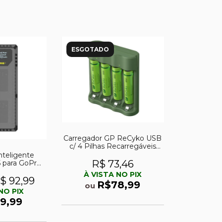
ESGOTADO
Carregador GP ReCyko USB
c/ 4 Pilhas Recarregáveis
AAA NiMH 850mAh
nteligente
R$ 73,46
 para GoPro
o5
À VISTA NO PIX
$ 92,99
R$78,99
ou
NO PIX
9,99