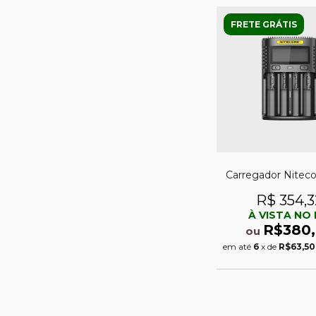
FRETE GRÁTIS
Carregador Nitec
R$ 354,3
À VISTA NO 
R$380
ou
em até
6
x de
R$63,50