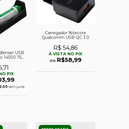
Carregador Nitecore
Qualcomm USB QC 3.0
R$ 54,86
dlenser USB
À VISTA NO PIX
tio 14500 750
R$58,99
ou
h
,71
NO PIX
03,99
2,00
sem juros