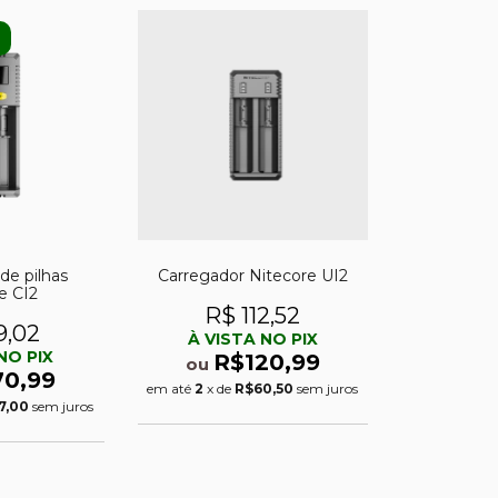
de pilhas
Carregador Nitecore UI2
e CI2
R$ 112,52
9,02
À VISTA NO PIX
NO PIX
R$120,99
ou
70,99
em até
2
x de
R$60,50
sem juros
7,00
sem juros