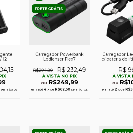
FRETE GRÁTIS
igente
Carregador Powerbank
Carregador Le
 I2
Ledlenser Flex7
c/ bateria de lí
mA
04,15
R$ 232,49
R$ 96
R$294,99
PIX
À VISTA NO PIX
À VISTA 
99
R$249,99
R$1
ou
ou
sem juros
em até
4
x de
R$62,50
sem juros
em até
2
x de
R$5