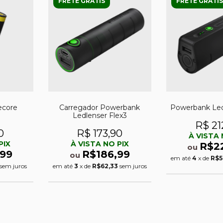
FRETE GRÁTIS
FRETE GRÁTIS
ecore
Carregador Powerbank
Powerbank Led
Ledlenser Flex3
R$ 21
0
R$ 173,90
À VISTA 
PIX
À VISTA NO PIX
R$2
ou
,99
R$186,99
ou
em até
4
x de
R$5
sem juros
em até
3
x de
R$62,33
sem juros