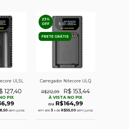
23
%
OFF
FRETE GRÁTIS
tecore ULSL
Carregador Nitecore ULQ
$ 127,40
R$ 153,44
R$212,99
NO PIX
À VISTA NO PIX
36,99
R$164,99
ou
8,50
sem juros
em até
3
x de
R$55,00
sem juros