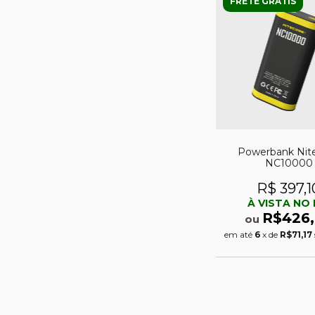
FRETE GRÁTIS
Powerbank Nit
NC10000
R$ 397,1
À VISTA NO 
R$426
ou
em até
6
x de
R$71,17