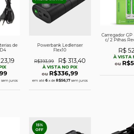
Carregador GP
c/ 2 Pilhas R
AAA NiMH
terias de
Powerbank Ledlenser
R$ 5
 D4
Flex10
À VISTA 
23,19
R$ 313,40
R$393,99
R$5
ou
PIX
À VISTA NO PIX
99
R$336,99
ou
0
sem juros
em até
6
x de
R$56,17
sem juros
15
%
OFF