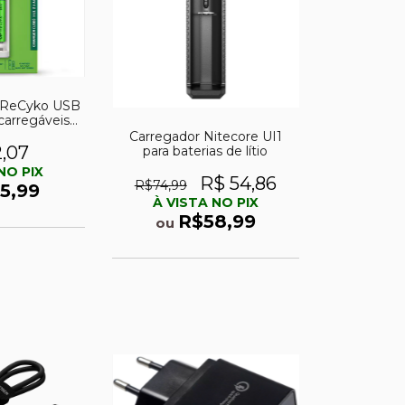
 ReCyko USB
ecarregáveis
 800mAh
Carregador Nitecore UI1
2,07
para baterias de lítio
NO PIX
R$ 54,86
R$74,99
5,99
À VISTA NO PIX
R$58,99
ou