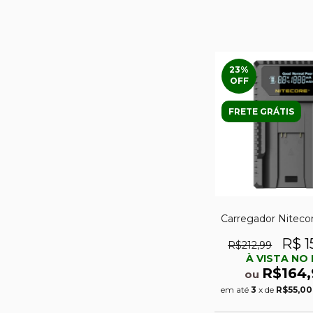
23
%
OFF
FRETE GRÁTIS
Carregador Nitec
R$ 1
R$212,99
À VISTA NO 
R$164,
ou
em até
3
x de
R$55,00