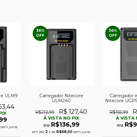
36
%
36
%
OFF
OFF
ore ULM9
Carregador Nitecore
Carregador i
ULM240
Nitecore UGP5
Her
53,44
R$ 127,40
R
R$212,99
R$155,99
PIX
À VISTA NO PIX
À VISTA 
99
R$136,99
R$9
ou
ou
sem juros
em até
2
x de
R$68,50
sem juros