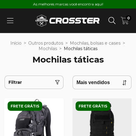
As melhores marcas você encontra aqui!
0
Início
>
Outros produtos
>
Mochilas, bolsas e cases
>
Mochilas
>
Mochilas táticas
Mochilas táticas
Filtrar
FRETE GRÁTIS
FRETE GRÁTIS