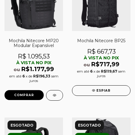
Mochila Nitecore MP20
Mochila Nitecore BP25
Modular Expansível
R$ 667,73
R$ 1.095,53
À VISTA NO PIX
À VISTA NO PIX
R$717,99
ou
R$1.177,99
ou
em até
6
x de
R$119,67
sem
juros
em até
6
x de
R$196,33
sem
juros
ESPIAR
ESGOTADO
ESGOTADO