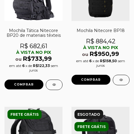
Mochila Tática Nitecore
Mochila Nitecore BP18
BP20 de materiais têxteis
R$ 884,42
R$ 682,61
À VISTA NO PIX
À VISTA NO PIX
R$950,99
ou
R$733,99
ou
em até
6
x de
R$158,50
sem
juros
em até
6
x de
R$122,33
sem
juros
FRETE GRÁTIS
ESGOTADO
FRETE GRÁTIS