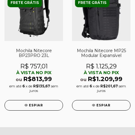
FRETE GRÁTIS
FRETE GRÁTIS
Mochila Nitecore
Mochila Nitecore MP25
BP23PRO 23L
Modular Expansível
R$ 757,01
R$ 1.125,29
À VISTA NO PIX
À VISTA NO PIX
R$813,99
R$1.209,99
ou
ou
em até
6
x de
R$135,67
sem
em até
6
x de
R$201,67
sem
juros
juros
ESPIAR
ESPIAR